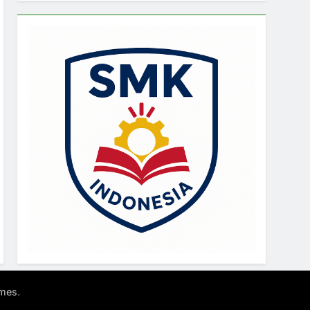
.
mes