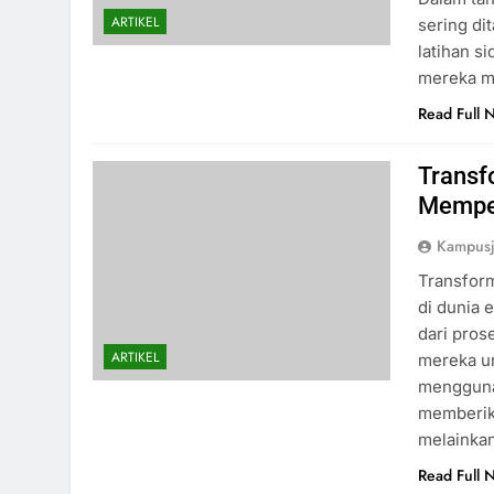
ARTIKEL
sering di
latihan s
mereka me
Read Full 
Transf
Memper
Kampus
Transform
di dunia 
dari pros
ARTIKEL
mereka u
menggunak
memberika
melainka
Read Full 