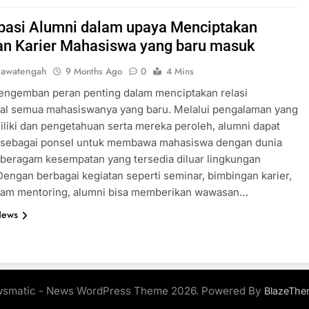
ipasi Alumni dalam upaya Menciptakan
an Karier Mahasiswa yang baru masuk
jawatengah
9 Months Ago
0
4 Mins
engemban peran penting dalam menciptakan relasi
nal semua mahasiswanya yang baru. Melalui pengalaman yang
liki dan pengetahuan serta mereka peroleh, alumni dapat
 sebagai ponsel untuk membawa mahasiswa dengan dunia
 beragam kesempatan yang tersedia diluar lingkungan
engan berbagai kegiatan seperti seminar, bimbingan karier,
ram mentoring, alumni bisa memberikan wawasan…
News
smatic - News WordPress Theme 2026. Powered By
BlazeThe