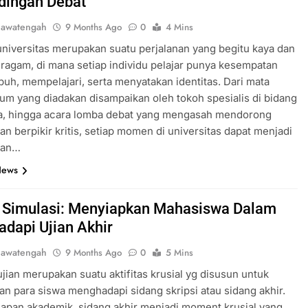
dingan Debat
jawatengah
9 Months Ago
0
4 Mins
universitas merupakan suatu perjalanan yang begitu kaya dan
ragam, di mana setiap individu pelajar punya kesempatan
uh, mempelajari, serta menyatakan identitas. Dari mata
um yang diadakan disampaikan oleh tokoh spesialis di bidang
a, hingga acara lomba debat yang mengasah mendorong
 berpikir kritis, setiap momen di universitas dapat menjadi
man…
News
 Simulasi: Menyiapkan Mahasiswa Dalam
dapi Ujian Akhir
jawatengah
9 Months Ago
0
5 Mins
ujian merupakan suatu aktifitas krusial yg disusun untuk
n para siswa menghadapi sidang skripsi atau sidang akhir.
apan akademik, sidang akhir menjadi moment krusial yang