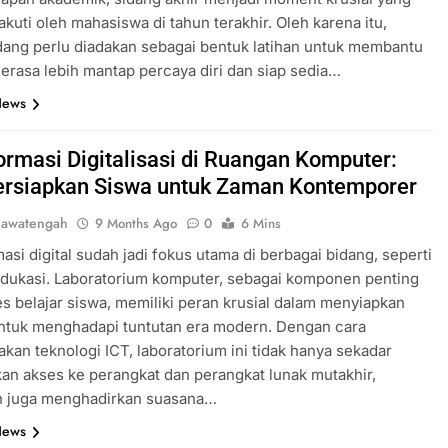
takuti oleh mahasiswa di tahun terakhir. Oleh karena itu,
idang perlu diadakan sebagai bentuk latihan untuk membantu
rasa lebih mantap percaya diri dan siap sedia…
News
ormasi Digitalisasi di Ruangan Komputer:
siapkan Siswa untuk Zaman Kontemporer
jawatengah
9 Months Ago
0
6 Mins
asi digital sudah jadi fokus utama di berbagai bidang, seperti
edukasi. Laboratorium komputer, sebagai komponen penting
es belajar siswa, memiliki peran krusial dalam menyiapkan
ntuk menghadapi tuntutan era modern. Dengan cara
an teknologi ICT, laboratorium ini tidak hanya sekadar
n akses ke perangkat dan perangkat lunak mutakhir,
n juga menghadirkan suasana…
News