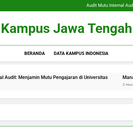
Dari Kampus dalam Pekerjaa
Audit Mutu Internal Au
Manajemen Dokumen Akademik
Kelas Hibrida: Menyo
Dari Kampus dalam Pekerjaa
Kampus Jawa Tengah
Audit Mutu Internal Au
Manajemen Dokumen Akademik
Kelas Hibrida: Menyo
BERANDA
DATA KAMPUS INDONESIA
t: Menjamin Mutu Pengajaran di Universitas
Manajemen D
3 Months Ago