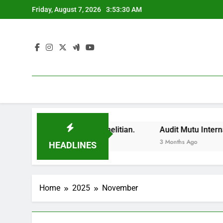
Skip
Friday, August 7, 2026
3:53:30 AM
to
content
i Dengan Sinergi Penelitian.
Audit Mutu Internal Audi
3 Months Ago
HEADLINES
Home
2025
November