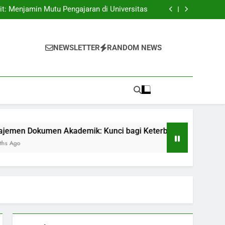
n: Membuka Opsi Dengan Sinergi Penelitian.
dit: Menjamin Mutu Pengajaran di Universitas
: Kunci bagi Keterbukaan dan Keefisienan
ngsong Era Depan Pendidikan yang Fleksibel
n: Membuka Opsi Dengan Sinergi Penelitian.
dit: Menjamin Mutu Pengajaran di Universitas
NEWSLETTER
RANDOM NEWS
: Kunci bagi Keterbukaan dan Keefisienan
ngsong Era Depan Pendidikan yang Fleksibel
okumen Akademik: Kunci bagi Keterbukaan dan Keefisienan