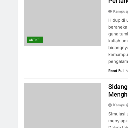
Pertan
Kampus
Hidup di 
beraneka 
guna tumb
ARTIKEL
kuliah um
bidangny
kemampuan
pengala
Read Full 
Sidang
Mengha
Kampus
Simulasi 
menyiapka
Dalam tah