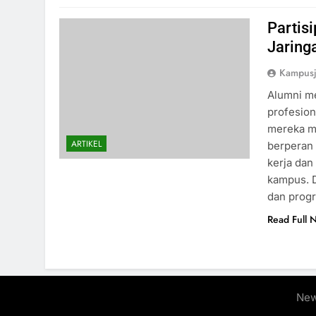
Partis
Jaring
Kampus
Alumni m
profesio
mereka mi
ARTIKEL
berperan
kerja dan
kampus. D
dan prog
Read Full 
New