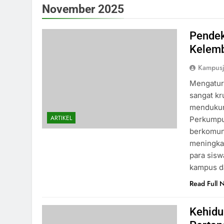
November 2025
Pendek
Kelem
Kampus
Mengatur
sangat kr
mendukun
ARTIKEL
Perkumpu
berkomuni
meningkat
para sisw
kampus 
Read Full 
Kehidu