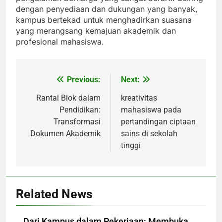
dengan penyediaan dan dukungan yang banyak,
kampus bertekad untuk menghadirkan suasana
yang merangsang kemajuan akademik dan
profesional mahasiswa.
Previous:
Next:
Post
navigation
Rantai Blok dalam
kreativitas
Pendidikan:
mahasiswa pada
Transformasi
pertandingan ciptaan
Dokumen Akademik
sains di sekolah
tinggi
Related News
Dari Kampus dalam Pekerjaan: Membuka