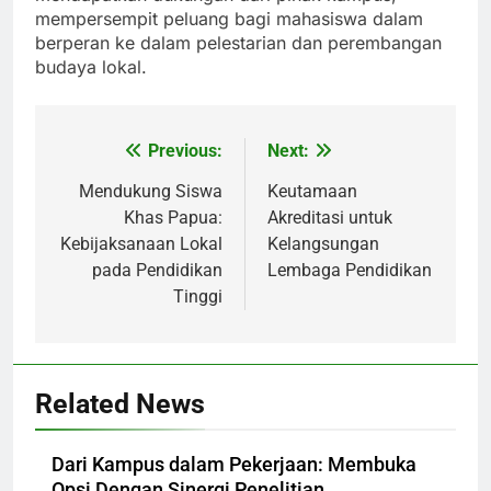
mempersempit peluang bagi mahasiswa dalam
berperan ke dalam pelestarian dan perembangan
budaya lokal.
Previous:
Next:
Post
navigation
Mendukung Siswa
Keutamaan
Khas Papua:
Akreditasi untuk
Kebijaksanaan Lokal
Kelangsungan
pada Pendidikan
Lembaga Pendidikan
Tinggi
Related News
Dari Kampus dalam Pekerjaan: Membuka
Opsi Dengan Sinergi Penelitian.