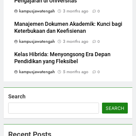
Pengajaran di Universitas
kampusjawatengah
3 months ago
0
Manajemen Dokumen Akademik: Kunci bagi
Keterbukaan dan Keefisienan
kampusjawatengah
3 months ago
0
Kelas Hibrida: Menyongsong Era Depan
Pendidikan yang Fleksibel
kampusjawatengah
5 months ago
0
Search
SEARCH
Recent Posts