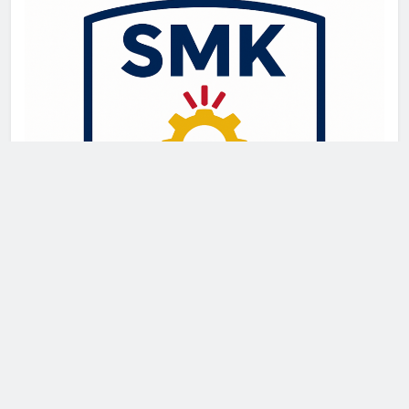
Newsmatic - News WordPress Theme 2026. Powered By
.
BlazeThemes